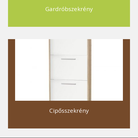
Gardróbszekrény
Cipősszekrény