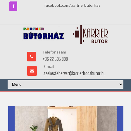
facebook.com/partnerbutorhaz
Telefonszám
+36 22 505 808
E-mail
szekesfehervar@karrierirodabutor.hu