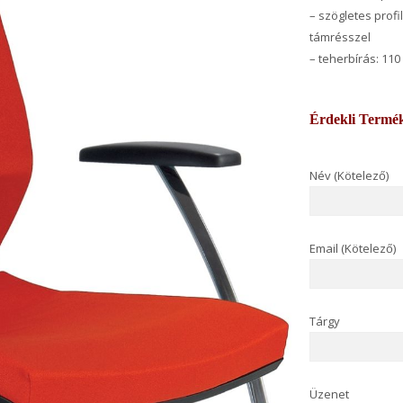
– szögletes prof
támrésszel
– teherbírás: 110
Érdekli Termé
Név (Kötelező)
Email (Kötelező)
Tárgy
Üzenet