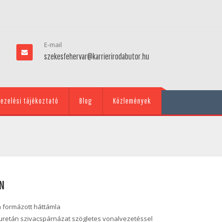
E-mail
szekesfehervar@karrierirodabutor.hu
ezelési tájékoztató
Blog
Közlemények
N
 formázott háttámla
iuretán szivacspárnázat szögletes vonalvezetéssel