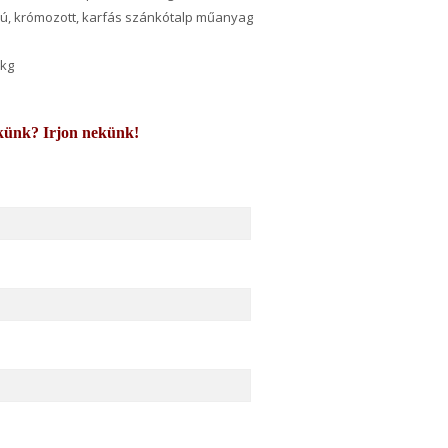
ilú, krómozott, karfás szánkótalp műanyag
 kg
künk? Irjon nekünk!