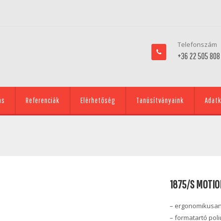
Telefonszám
+36 22 505 808
ás
Referenciák
Elérhetőség
Tanúsítványaink
Adatk
1875/S MOTIO
– ergonomikusan
– formatartó pol