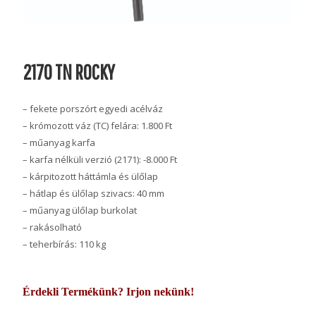
2170 TN ROCKY
– fekete porszórt egyedi acélváz
– krómozott váz (TC) felára: 1.800 Ft
– műanyag karfa
– karfa nélküli verzió (2171): -8.000 Ft
– kárpitozott háttámla és ülőlap
– hátlap és ülőlap szivacs: 40 mm
– műanyag ülőlap burkolat
– rakásolható
– teherbírás: 110 kg
Érdekli Termékünk? Irjon nekünk!