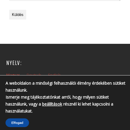
NYELV:
Magyar
Deutsch
English
A weboldalon a minőségi felhasználói élmény érdekében sütiket
használunk.
NYITVA TARTÁS:
Ismerje meg tájékoztatónkat arról, hogy milyen sütiket
Hétfőtől – Péntekig: 10:00 – 14:00
használunk, vagy a
beállítások
résznél ki lehet kapcsolni a
Nyitvatartási időn kívül, előzetes telefonos egyeztetés szükséges!
használatukat.
Telefonszám: +36 30 237 6761 ; +36 30 213 3461
Elfogad