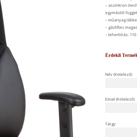
– aszinkron mech
egymástól függetl
– műanyag lábker
– gázliftes magas
– teherbírás: 110
Érdekli Termé
Név (Kötelező)
Email (Kötelező)
Tárgy