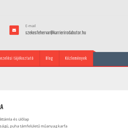
E-mail
szekesfehervar@karrierirodabutor.hu
ezelési tájékoztató
Blog
Közlemények
RA
ttámla és ülőlap
sságú, puha támfelületű műanyag karfa