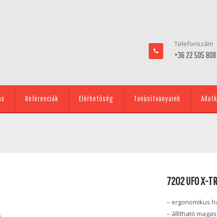
Telefonszám
+36 22 505 808
ás
Referenciák
Elérhetőség
Tanúsítványaink
Adatk
7202 UFO X-T
– ergonomikus há
– állítható maga