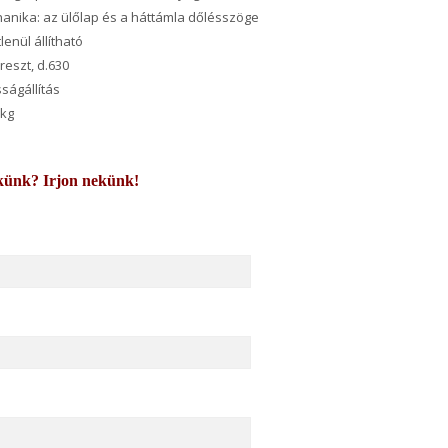
anika: az ülőlap és a háttámla dőlésszöge
enül állítható
eszt, d.630
ságállítás
 kg
künk? Irjon nekünk!