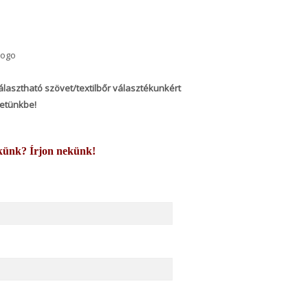
álasztható szövet/textilbőr választékunkért
letünkbe!
künk? Írjon nekünk!