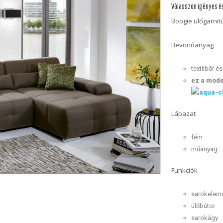
Válasszon igényes és
Boogie ülőgarnitú
Bevonóanyag
textilbőr é
ez a mode
Lábazat
fém
műanyag
Funkciók
sarokelemm
ülőbútor
sarokágy