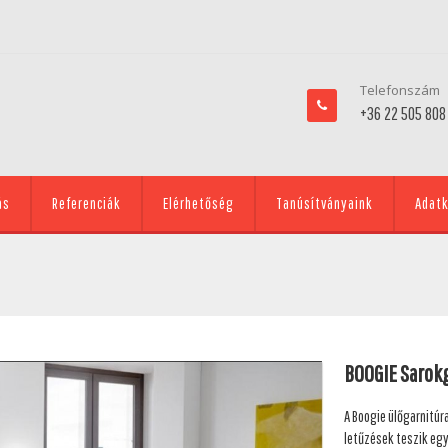
Telefonszám
+36 22 505 808
ás
Referenciák
Elérhetőség
Tanúsítványaink
Adatk
BOOGIE Sarok
A Boogie ülőgarnitúr
letűzések teszik egy