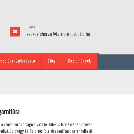
E-mail
szekesfehervar@karrierirodabutor.hu
ezelési tájékoztató
Blog
Közlemények
garnitúra
a a kényelem és design ötvözete. Kubikus formavilágát igényes
edivé. Sarokágy és lábtartós fotel összeállításban rendelhető.