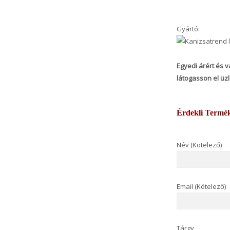
Gyártó:
Egyedi árért és v
látogasson el üz
Érdekli Termé
Név (Kötelező)
Email (Kötelező)
Tárgy