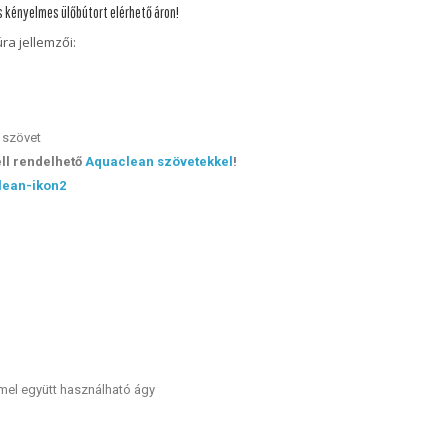
 kényelmes ülőbútort elérhető áron!
ra jellemzői:
s szövet
ll rendelhető
Aquaclean szövetekkel
!
el együtt használható ágy