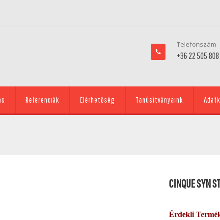
Telefonszám
+36 22 505 808
ás
Referenciák
Elérhetőség
Tanúsítványaink
Adatk
CINQUE SYN S
Érdekli Termé