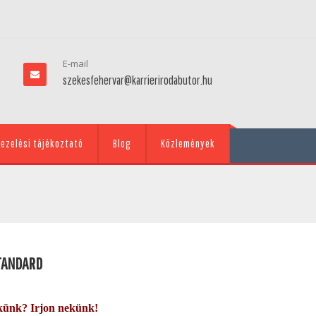
E-mail
szekesfehervar@karrierirodabutor.hu
ezelési tájékoztató
Blog
Közlemények
TANDARD
künk? Irjon nekünk!