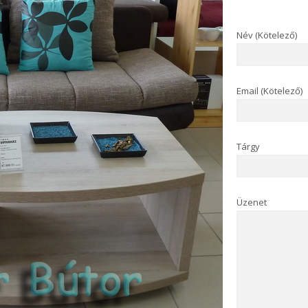
Név (Kötelező)
Email (Kötelező)
Tárgy
Üzenet