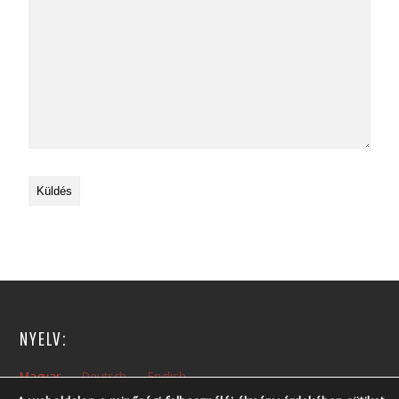
NYELV:
Magyar
Deutsch
English