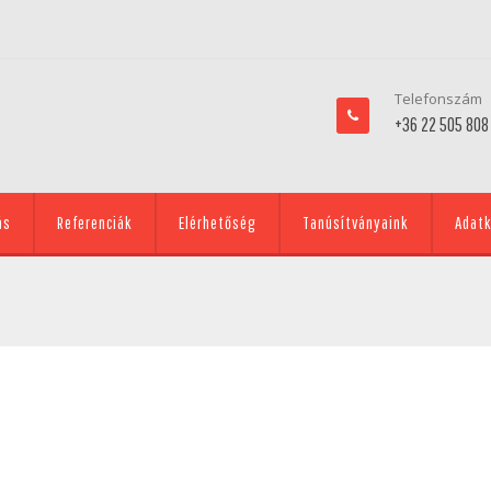
Telefonszám
+36 22 505 808
ás
Referenciák
Elérhetőség
Tanúsítványaink
Adatk