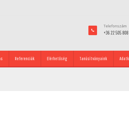
Telefonszám
+36 22 505 808
ás
Referenciák
Elérhetőség
Tanúsítványaink
Adatk