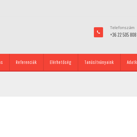
Telefonszám
+36 22 505 808
ás
Referenciák
Elérhetőség
Tanúsítványaink
Adatk