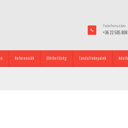
Telefonszám
+36 22 505 808
ás
Referenciák
Elérhetőség
Tanúsítványaink
Adatk