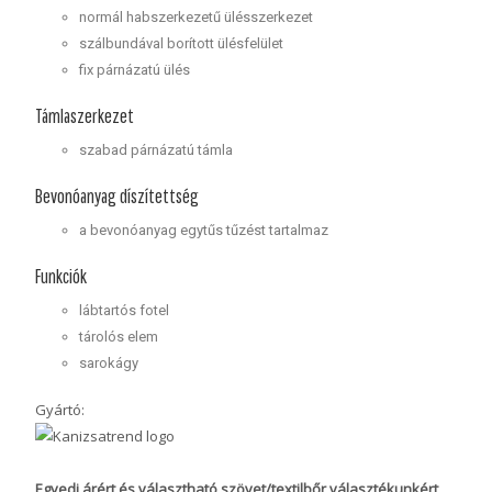
normál habszerkezetű ülésszerkezet
szálbundával borított ülésfelület
fix párnázatú ülés
Támlaszerkezet
szabad párnázatú támla
Bevonóanyag díszítettség
a bevonóanyag egytűs tűzést tartalmaz
Funkciók
lábtartós fotel
tárolós elem
sarokágy
Gyártó:
Egyedi árért és választható szövet/textilbőr választékunkért