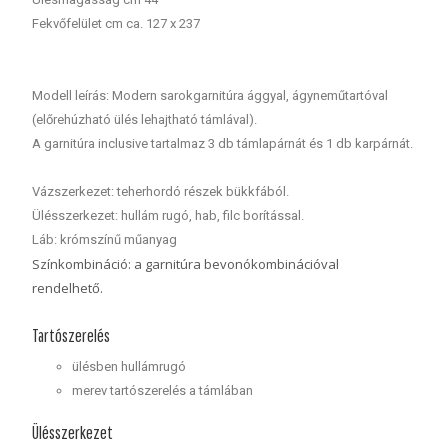
Fekvőfelület cm ca. 127 x 237
Modell leírás: Modern sarokgarnitúra ággyal, ágyneműtartóval
(előrehúzható ülés lehajtható támlával).
A garnitúra inclusive tartalmaz 3 db támlapárnát és 1 db karpárnát.
Vázszerkezet: teherhordó részek bükkfából.
Ülésszerkezet: hullám rugó, hab, filc borítással.
Láb: krómszínű műanyag
Színkombináció: a garnitúra bevonókombinációval
rendelhető.
Tartószerelés
ülésben hullámrugó
merev tartószerelés a támlában
Ülésszerkezet