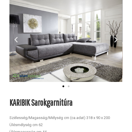
KARIBIK Sarokgarnitúra
Szélesség/Magasság/Mélység cm (ca.adat) 318 x 90 x 200
Ülésmélység cm 62
Ülésmagasság cm 44