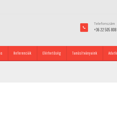
Telefonszám
+36 22 505 808
ás
Referenciák
Elérhetőség
Tanúsítványaink
Adatk