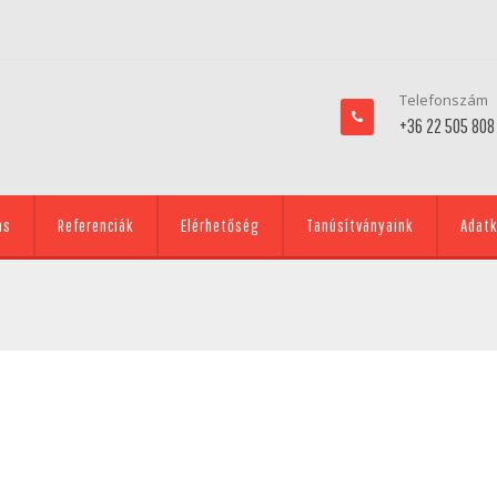
Telefonszám
+36 22 505 808
ás
Referenciák
Elérhetőség
Tanúsítványaink
Adatk