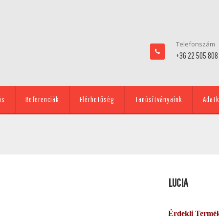
Telefonszám
+36 22 505 808
ás
Referenciák
Elérhetőség
Tanúsítványaink
Adatk
LUCIA
Érdekli Termé