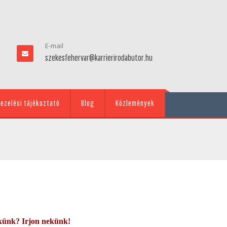
E-mail
szekesfehervar@karrierirodabutor.hu
ezelési tájékoztató
Blog
Közlemények
künk? Irjon nekünk!