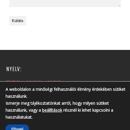
NYELV:
Magyar
Deutsch
English
A weboldalon a minőségi felhasználói élmény érdekében sütiket
használunk.
NYITVA TARTÁS:
Ismerje meg tájékoztatónkat arról, hogy milyen sütiket
Hétfőtől – Péntekig: 10:00 – 14:00
használunk, vagy a
beállítások
résznél ki lehet kapcsolni a
Nyitvatartási időn kívül, előzetes telefonos egyeztetés szükséges!
használatukat.
Telefonszám: +36 30 237 6761 ; +36 30 213 3461
Elfogad