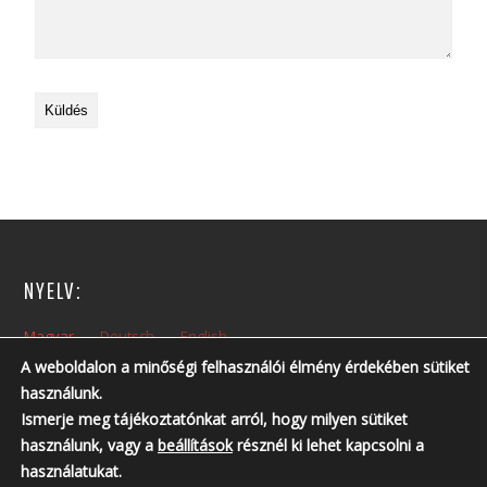
NYELV:
Magyar
Deutsch
English
A weboldalon a minőségi felhasználói élmény érdekében sütiket
használunk.
NYITVA TARTÁS:
Ismerje meg tájékoztatónkat arról, hogy milyen sütiket
Hétfőtől – Péntekig: 10:00 – 14:00
használunk, vagy a
beállítások
résznél ki lehet kapcsolni a
Nyitvatartási időn kívül, előzetes telefonos egyeztetés szükséges!
használatukat.
Telefonszám: +36 30 237 6761 ; +36 30 213 3461