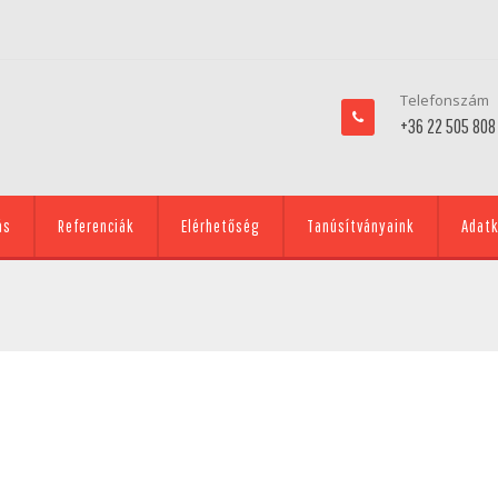
Telefonszám
+36 22 505 808
ás
Referenciák
Elérhetőség
Tanúsítványaink
Adatk