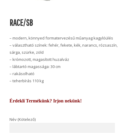
RACE/SB
– modern, könnyed formatervezésű műanyag kagylóülés
– választható színek: fehér, fekete, kék, narancs, rózsaszín,
sárga, szürke, zöld
– krómozott, magasított huzalváz
– lábtartó magassága: 30 cm
– rakásolható
– teherbírás 110 kg
Érdekli Termékünk? Irjon nekünk!
Név (Kötelező)