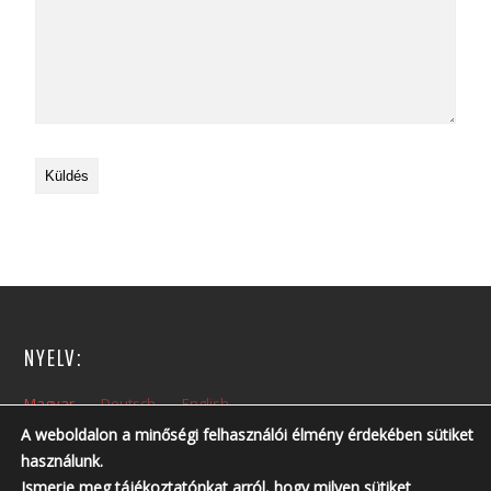
NYELV:
Magyar
Deutsch
English
A weboldalon a minőségi felhasználói élmény érdekében sütiket
használunk.
NYITVA TARTÁS:
Ismerje meg tájékoztatónkat arról, hogy milyen sütiket