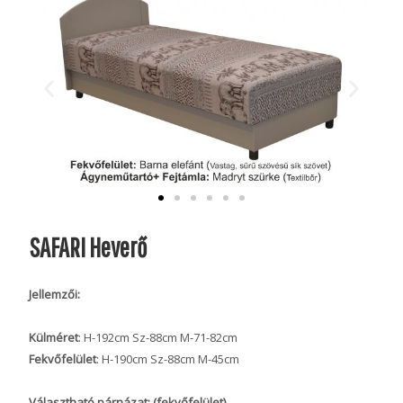
SAFARI Heverő
Jellemzői:
Külméret
: H-192cm Sz-88cm M-71-82cm
Fekvőfelület
: H-190cm Sz-88cm M-45cm
Választható párnázat: (fekvőfelület)