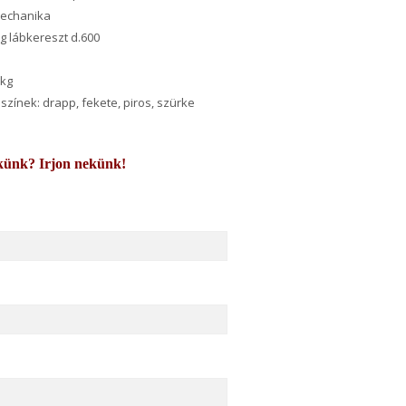
amechanika
 lábkereszt d.600
 kg
színek: drapp, fekete, piros, szürke
künk? Irjon nekünk!