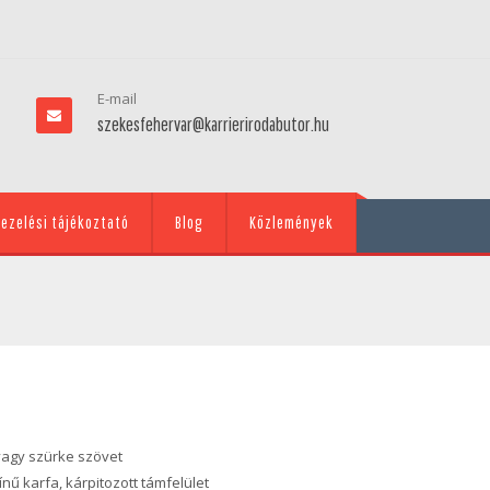
E-mail
szekesfehervar@karrierirodabutor.hu
ezelési tájékoztató
Blog
Közlemények
 vagy szürke szövet
nű karfa, kárpitozott támfelület