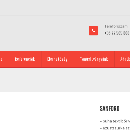
Telefonszám
+36 22 505 808
ás
Referenciák
Elérhetőség
Tanúsítványaink
Adatk
SANFORD
– puha textilbőr
– ezüstszürke szí