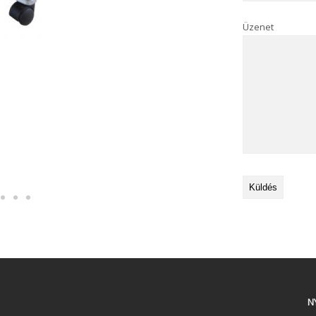
Üzenet
N