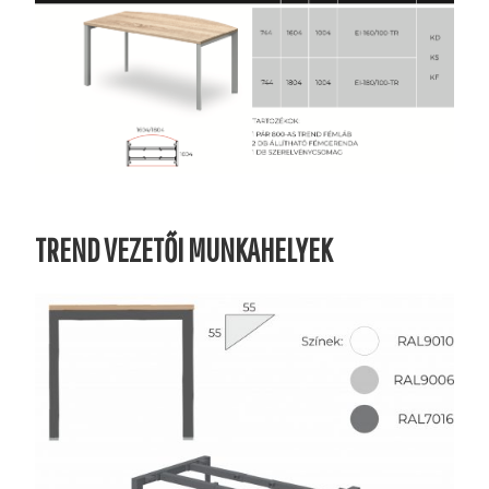
TREND VEZETŐI MUNKAHELYEK