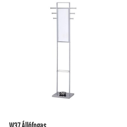
W37 Állófogas