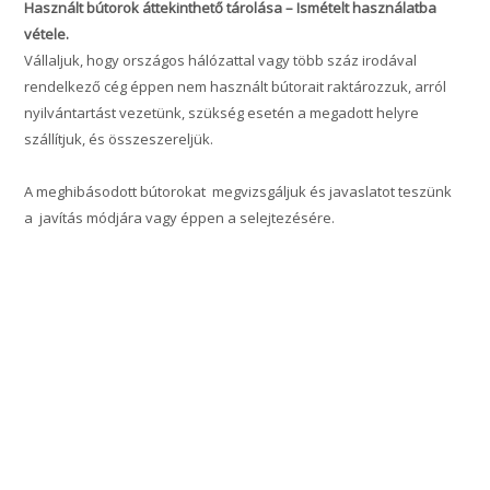
Használt bútorok áttekinthető tárolása – Ismételt használatba
vétele.
Vállaljuk, hogy országos hálózattal vagy több száz irodával
rendelkező cég éppen nem használt bútorait raktározzuk, arról
nyilvántartást vezetünk, szükség esetén a megadott helyre
szállítjuk, és összeszereljük.
A meghibásodott bútorokat megvizsgáljuk és javaslatot teszünk
a javítás módjára vagy éppen a selejtezésére.