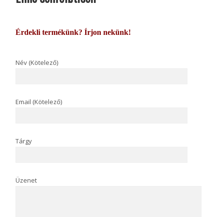
Érdekli termékünk? Írjon nekünk!
Név (Kötelező)
Email (Kötelező)
Tárgy
Üzenet