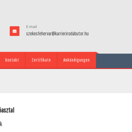
E-mail
szekesfehervar@karrierirodabutor.hu
Kontakt
Zertifikate
Ankündigungen
asztal
ok