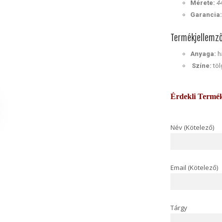
Mérete:
4
Garancia
Termékjellemz
Anyaga:
ha
Színe:
töl
Érdekli Termé
Név (Kötelező)
Email (Kötelező)
Tárgy