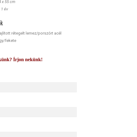
4 x 55 cm
:
1 év
ők
jlított rétegelt lemez/porszórt acél
gy/fekete
künk? Írjon nekünk!