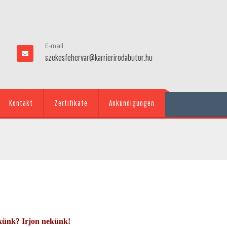
E-mail
szekesfehervar@karrierirodabutor.hu
Kontakt
Zertifikate
Ankündigungen
künk? Irjon nekünk!