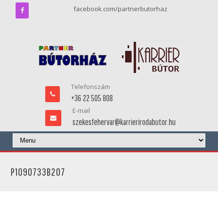
facebook.com/partnerbutorhaz
Telefonszám
+36 22 505 808
E-mail
szekesfehervar@karrierirodabutor.hu
P1090733B207