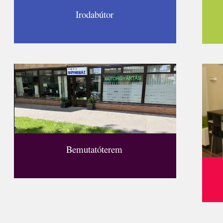
Irodabútor
Bemutatóterem