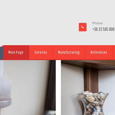
Phone
+36 22 505 808
Main Page
Services
Manufacturing
References