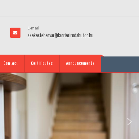
E-mail
szekesfehervar@karrierirodabutor.hu
Contact
Certificates
Announcements