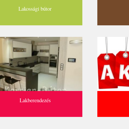
Lakossági bútor
Lakberendezés