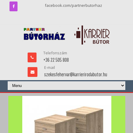
facebook.com/partnerbutorhaz
Telefonszám
+36 22 505 808
E-mail
szekesfehervar@karrierirodabutor.hu