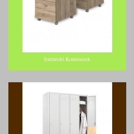
Irattároló Konténerek