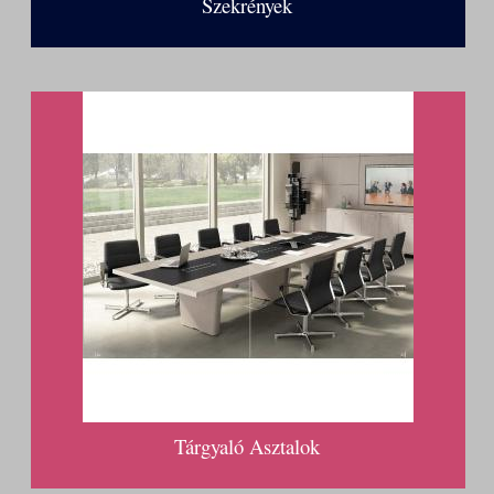
Szekrények
Tárgyaló Asztalok