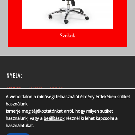
Székek
NYELV:
Magyar
Deutsch
English
A weboldalon a minőségi felhasználói élmény érdekében sütiket
használunk.
NYITVA TARTÁS:
Ismerje meg tájékoztatónkat arról, hogy milyen sütiket
Hétfőtől – Péntekig: 10:00 – 14:00
használunk, vagy a
beállítások
résznél ki lehet kapcsolni a
Nyitvatartási időn kívül, előzetes telefonos egyeztetés szükséges!
használatukat.
Telefonszám: +36 30 237 6761 ; +36 30 213 3461