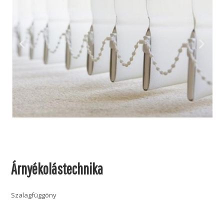
Árnyékolástechnika
Szalagfüggöny