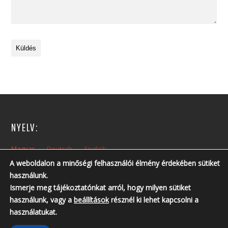
NYELV:
Magyar
Deutsch
English
A weboldalon a minőségi felhasználói élmény érdekében sütiket
használunk.
NYITVA TARTÁS:
Ismerje meg tájékoztatónkat arról, hogy milyen sütiket
Hétfőtől – Péntekig: 10:00 – 14:00
használunk, vagy a
beállítások
résznél ki lehet kapcsolni a
Nyitvatartási időn kívül, előzetes telefonos egyeztetés szükséges!
használatukat.
Telefonszám: +36 30 237 6761 ; +36 30 213 3461