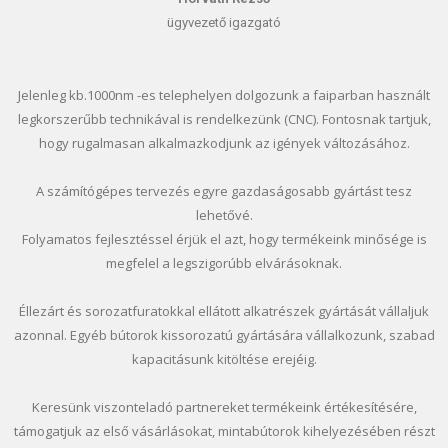
ügyvezető igazgató
Jelenleg kb.1000nm -es telephelyen dolgozunk a faiparban használt
legkorszerűbb technikával is rendelkezünk (CNC). Fontosnak tartjuk,
hogy rugalmasan alkalmazkodjunk az igények változásához.
A számítógépes tervezés egyre gazdaságosabb gyártást tesz
lehetővé.
Folyamatos fejlesztéssel érjük el azt, hogy termékeink minősége is
megfelel a legszigorúbb elvárásoknak.
Éllezárt és sorozatfuratokkal ellátott alkatrészek gyártását vállaljuk
azonnal. Egyéb bútorok kissorozatú gyártására vállalkozunk, szabad
kapacitásunk kitöltése erejéig.
Keresünk viszonteladó partnereket termékeink értékesítésére,
támogatjuk az első vásárlásokat, mintabútorok kihelyezésében részt