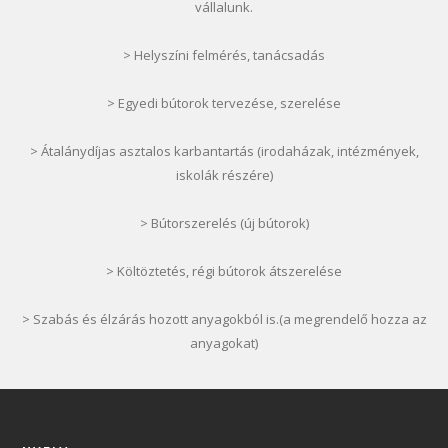
vállalunk.
> Helyszíni felmérés, tanácsadás
> Egyedi bútorok tervezése, szerelése
> Átalánydíjas asztalos karbantartás (irodaházak, intézmények,
iskolák részére)
> Bútorszerelés (új bútorok)
> Költöztetés, régi bútorok átszerelése
> Szabás és élzárás hozott anyagokból is.(a megrendelő hozza az
anyagokat)