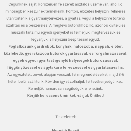
Cégünknek saját, korszerűen felszerelt asztalos üzeme van, ahol I.o
minőségben készülnek termékeink. Pontos, előzetes helyszíni felmérés
után történik a gyártmánytervezés, a gyártás, végül a helyszínre történő
szállítás és a beszerelés. A meglévő bútorokhoz illő, azonos kivitelű és
műszaki tartalmú egyedi igényeket is felmérjük, megtervezzük és
legyártjuk, a helyszíni beépítéssel együtt.
Foglalkozunk gardróbok, konyhák, hálószoba, nappali, előtér,
közlekedő, gyerekszoba bútorok gyártásával, és forgalmazásával,
egyéb egyedi gyártást igénylő helyiségek bútorozásával,
függönyözéssel és ágytakaró tervezésével és gyártatásával is.
Az egyeztetett tervek alapján vesszük fel megrendeléseiket, majd 3-6
héten belül szállítunk. Röviden így vázolhatjuk fel tevékenységünket.
Reméljük hamarosan segítségükre lehetünk.
Kérjük keressenek minket, várjuk Önöket!
Tisztelettel:
Horváth Rezső