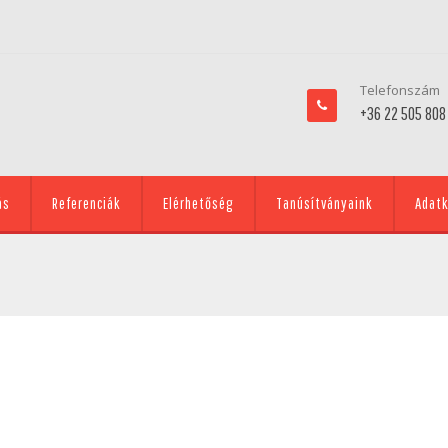
Telefonszám
+36 22 505 808
ás
Referenciák
Elérhetőség
Tanúsítványaink
Adatk