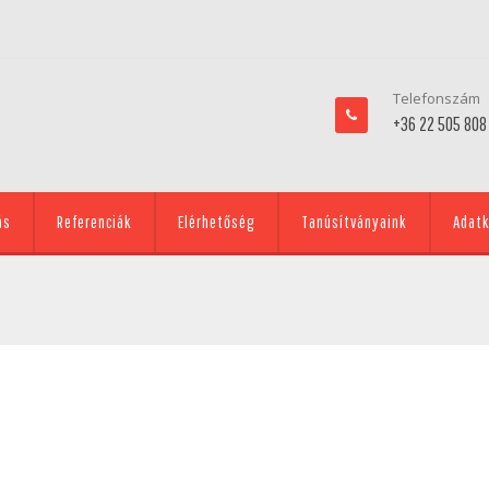
Telefonszám
+36 22 505 808
ás
Referenciák
Elérhetőség
Tanúsítványaink
Adatk