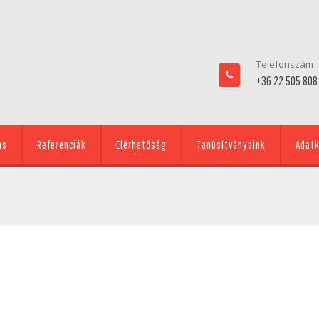
Telefonszám
+36 22 505 808
ás
Referenciák
Elérhetőség
Tanúsítványaink
Adatk