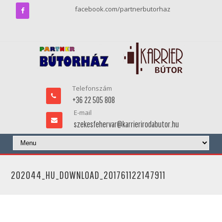
facebook.com/partnerbutorhaz
Telefonszám
+36 22 505 808
E-mail
szekesfehervar@karrierirodabutor.hu
202044_HU_DOWNLOAD_201761122147911