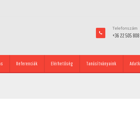
Telefonszám
+36 22 505 808
ás
Referenciák
Elérhetőség
Tanúsítványaink
Adatk