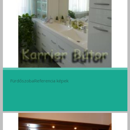
FürdőszobaReferencia képek