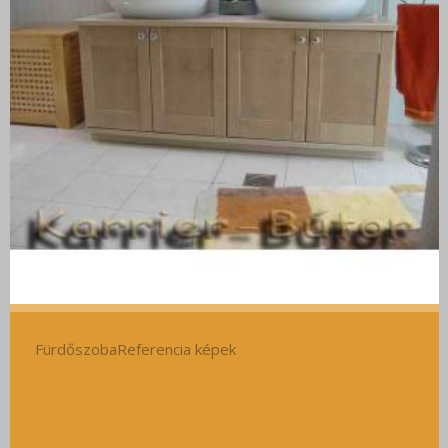
FürdőszobaReferencia képek