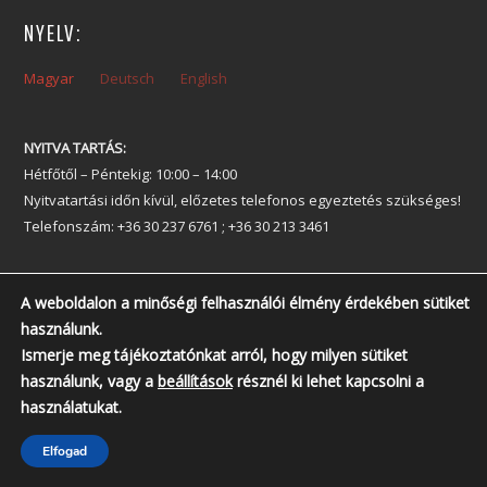
NYELV:
Magyar
Deutsch
English
NYITVA TARTÁS:
Hétfőtől – Péntekig: 10:00 – 14:00
Nyitvatartási időn kívül, előzetes telefonos egyeztetés szükséges!
Telefonszám: +36 30 237 6761 ; +36 30 213 3461
A weboldalon a minőségi felhasználói élmény érdekében sütiket
használunk.
Ismerje meg tájékoztatónkat arról, hogy milyen sütiket
használunk, vagy a
beállítások
résznél ki lehet kapcsolni a
használatukat.
Elfogad