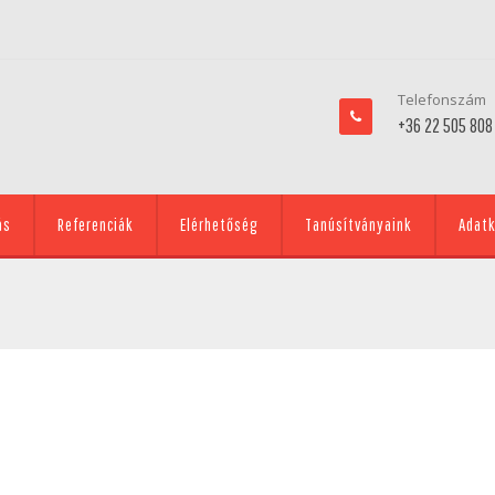
Telefonszám
+36 22 505 808
ás
Referenciák
Elérhetőség
Tanúsítványaink
Adatk