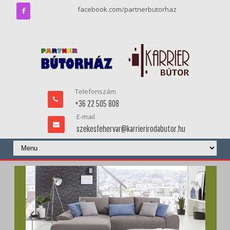
facebook.com/partnerbutorhaz
Telefonszám
+36 22 505 808
E-mail
szekesfehervar@karrierirodabutor.hu