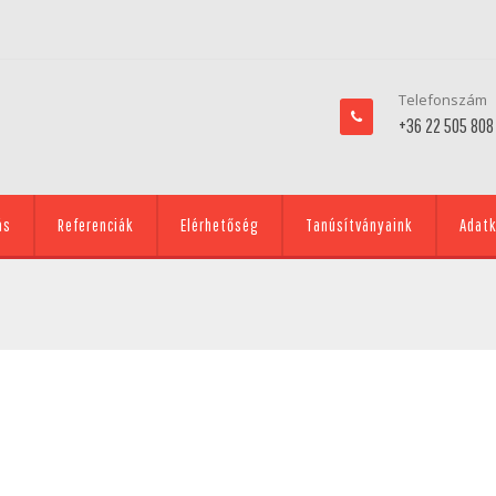
Telefonszám
+36 22 505 808
ás
Referenciák
Elérhetőség
Tanúsítványaink
Adatk