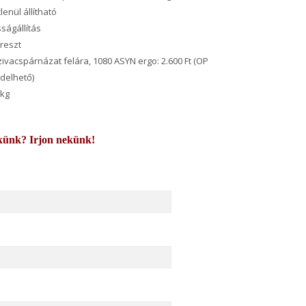
lenül állítható
sságállítás
reszt
ivacspárnázat felára, 1080 ASYN ergo: 2.600 Ft (OP
ndelhető)
 kg
künk? Irjon nekünk!