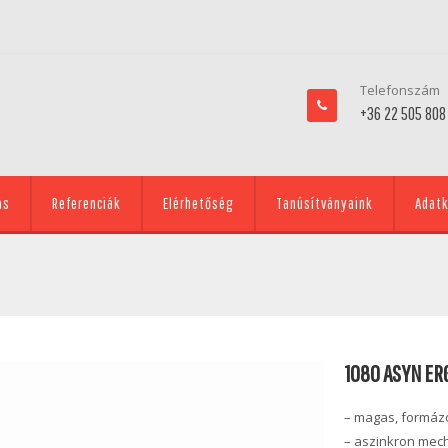
Telefonszám
+36 22 505 808
ás
Referenciák
Elérhetőség
Tanúsítványaink
Adatk
1080 ASYN ER
– magas, formáz
– aszinkron mech