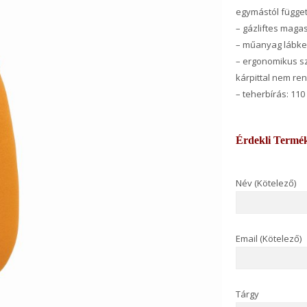
egymástól függet
– gázliftes maga
– műanyag lábke
– ergonomikus sz
kárpittal nem re
– teherbírás: 110
Érdekli Termé
Név (Kötelező)
Email (Kötelező)
Tárgy