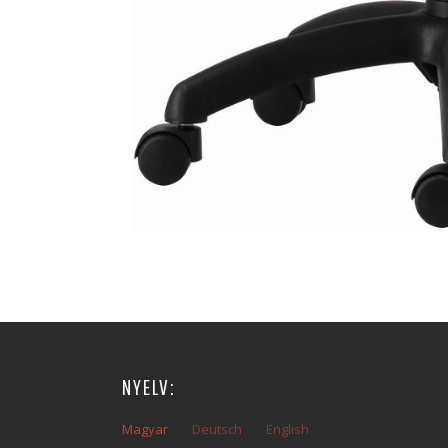
NYELV:
Magyar
Deutsch
English