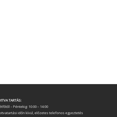
YITVA TARTÁS:
tfőtől – Péntekig: 10:00 – 14:00
yitvatartási időn kívül, előzetes telefonos egyeztetés