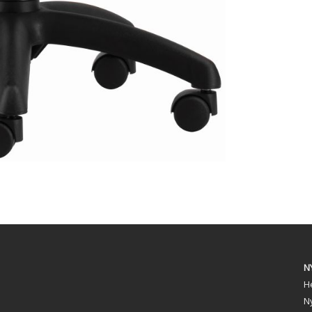
N
Hé
N