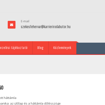
E-mail
szekesfehervar@karrierirodabutor.hu
ezelési tájékoztató
Blog
Közlemények
GO
ott háttámla
anika: az ülőlap és a háttámla dőlésszöge