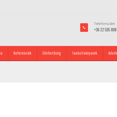
Telefonszám
+36 22 505 808
ás
Referenciák
Elérhetőség
Tanúsítványaink
Adatk