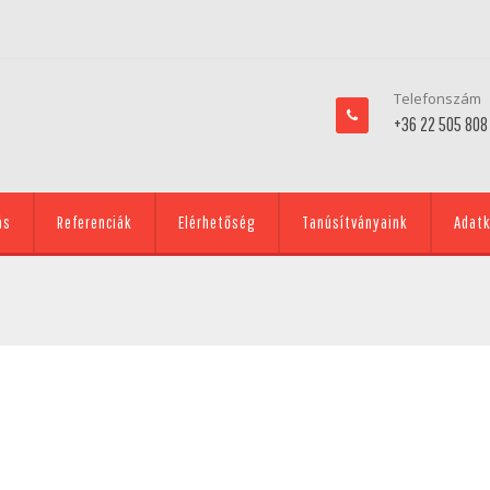
Telefonszám
+36 22 505 808
ás
Referenciák
Elérhetőség
Tanúsítványaink
Adatk