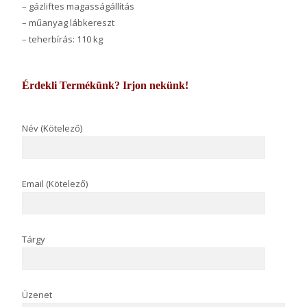
– gázliftes magasságállítás
– műanyag lábkereszt
– teherbírás: 110 kg
Érdekli Termékünk? Irjon nekünk!
Név (Kötelező)
Email (Kötelező)
Tárgy
Üzenet