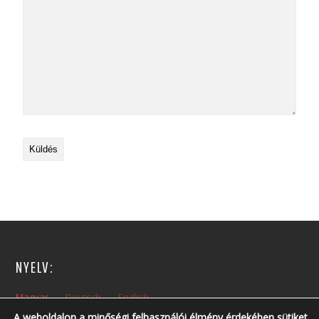
NYELV:
Magyar
Deutsch
English
A weboldalon a minőségi felhasználói élmény érdekében sütiket