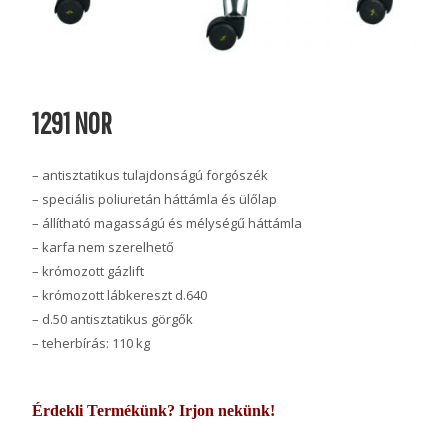
1291 NOR
– antisztatikus tulajdonságú forgószék
– speciális poliuretán háttámla és ülőlap
– állítható magasságú és mélységű háttámla
– karfa nem szerelhető
– krómozott gázlift
– krómozott lábkereszt d.640
– d.50 antisztatikus görgők
– teherbírás: 110 kg
Érdekli Termékünk? Irjon nekünk!