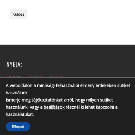
NYELV:
Magyar
Deutsch
English
A weboldalon a minőségi felhasználói élmény érdekében sütiket
használunk.
NYITVA TARTÁS:
Ismerje meg tájékoztatónkat arról, hogy milyen sütiket
Hétfőtől – Péntekig: 10:00 – 14:00
használunk, vagy a
beállítások
résznél ki lehet kapcsolni a
Nyitvatartási időn kívül, előzetes telefonos egyeztetés szükséges!
használatukat.
Telefonszám: +36 30 237 6761 ; +36 30 213 3461
Elfogad