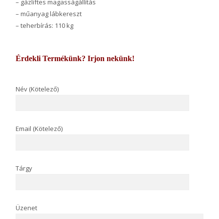
– gázliftes magasságállítás
– műanyag lábkereszt
– teherbírás: 110 kg
Érdekli Termékünk? Irjon nekünk!
Név (Kötelező)
Email (Kötelező)
Tárgy
Üzenet