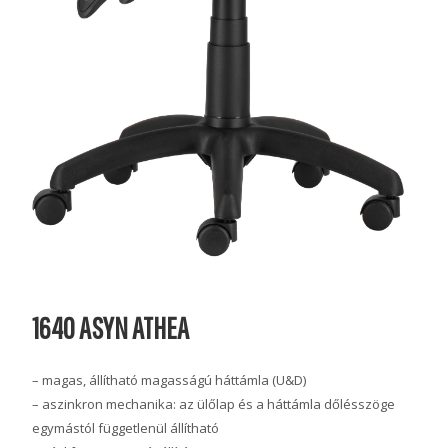
1640 ASYN ATHEA
– magas, állítható magasságú háttámla (U&D)
– aszinkron mechanika: az ülőlap és a háttámla dőlésszöge
egymástól függetlenül állítható